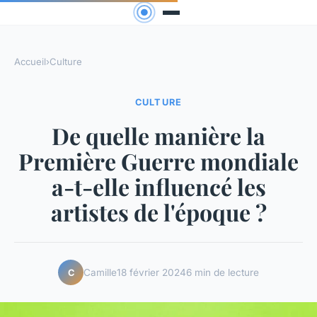
Accueil
›
Culture
CULTURE
De quelle manière la
Première Guerre mondiale
a-t-elle influencé les
artistes de l'époque ?
Camille
18 février 2024
6 min de lecture
C