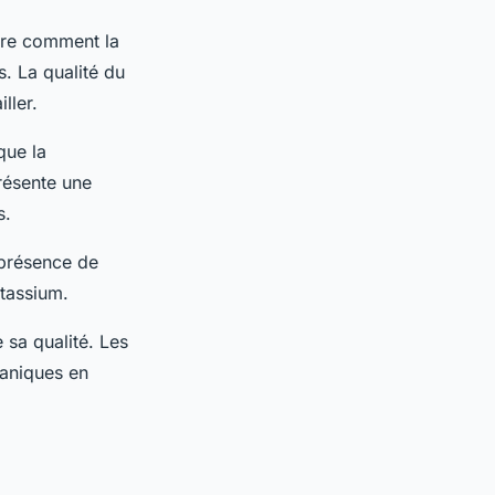
ndre comment la
s. La qualité du
ller.
que la
présente une
s.
 présence de
otassium.
 sa qualité. Les
ganiques en