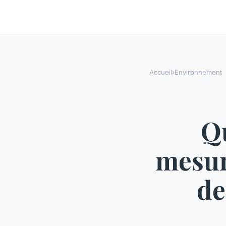
Accueil
›
Environnement
Q
mesur
de