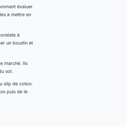
comment évaluer
les à mettre en
consiste à
mer un boudin et
le marché. Ils
u sol.
du slip de coton.
ois puis de le