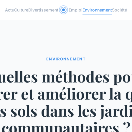
Actu
Culture
Divertissement
Emploi
Environnement
Société
ENVIRONNEMENT
uelles méthodes po
er et améliorer la q
s sols dans les jard
communautaires ?