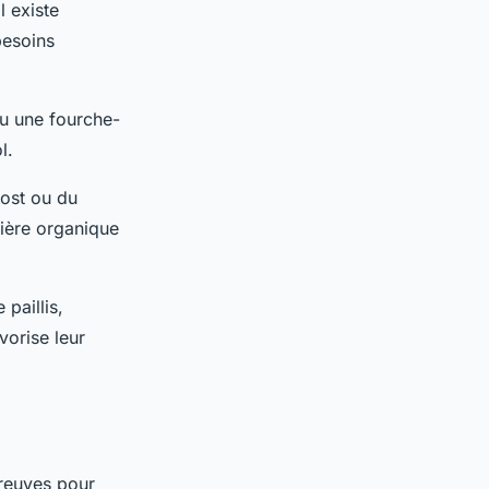
l existe
besoins
ou une fourche-
l.
post ou du
ière organique
 paillis,
vorise leur
preuves pour