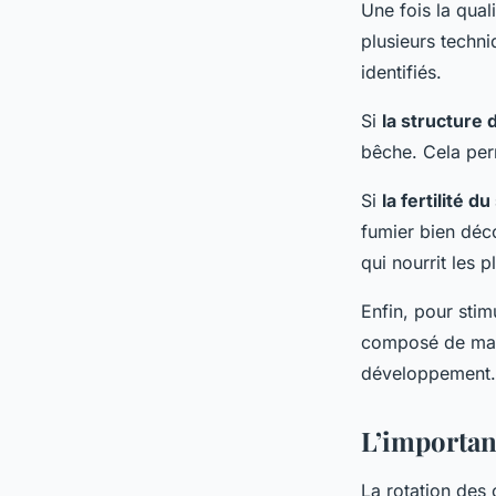
Une fois la quali
plusieurs techn
identifiés.
Si
la structure 
bêche. Cela perme
Si
la fertilité du
fumier bien dé
qui nourrit les p
Enfin, pour stim
composé de mati
développement.
L’importanc
La rotation des 