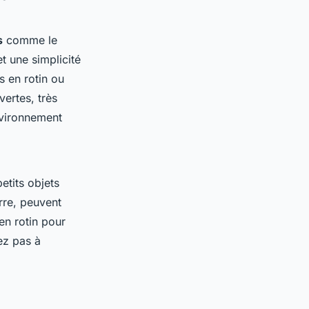
s
comme le
t une simplicité
s en rotin ou
ertes, très
nvironnement
etits objets
rre, peuvent
en rotin pour
ez pas à