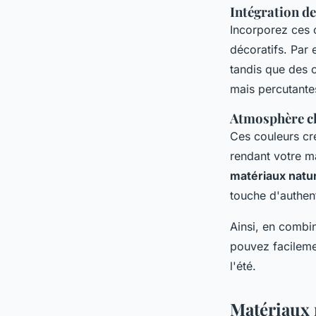
Intégration d
Incorporez ces 
décoratifs. Par 
tandis que des c
mais percutante
Atmosphère c
Ces couleurs cré
rendant votre ma
matériaux natu
touche d'authent
Ainsi, en combi
pouvez facilemen
l'été.
Matériaux n