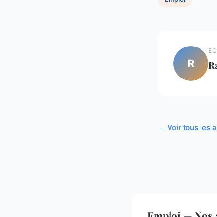
EC
R
R
← Voir tous les a
Emploi — Nos a