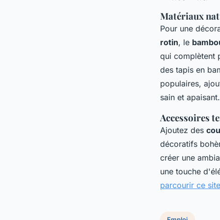
Matériaux nat
Pour une décorat
rotin
, le
bambo
qui complètent p
des tapis en bam
populaires, ajou
sain et apaisant.
Accessoires t
Ajoutez des
cou
décoratifs bohè
créer une ambia
une touche d'élé
parcourir ce sit
Emploi