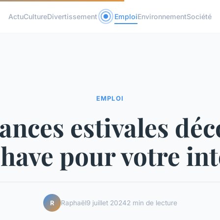
Actu
Culture
Divertissement
Emploi
Environnement
Société
EMPLOI
nces estivales déco
have pour votre int
Raphaël
9 juillet 2024
2 min de lecture
R