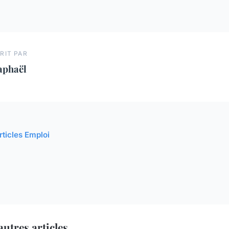
RIT PAR
aphaël
rticles Emploi
utres articles